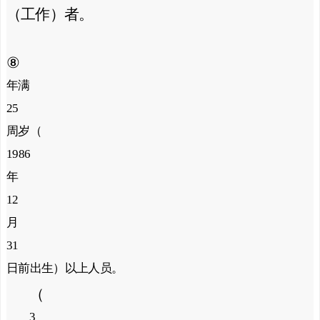
（工作）者。
⑧
年满
25
周岁（
1986
年
12
月
31
日
前
出生）以上人员。
（
3